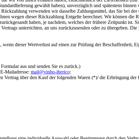
e Standardlieferung gewählt haben), unverzüglich und spätestens binne
se Rückzahlung verwenden wir dasselbe Zahlungsmittel, das Sie bei der 
 Ihnen wegen dieser Rückzahlung Entgelte berechnet. Wir können die 
zurückgesandt haben, je nachdem, welches der frühere Zeitpunkt ist. S
Vertrags unterrichten, an uns zurückzusenden oder zu übergeben. Die F
 wenn dieser Wertverlust auf einen zur Prüfung der Beschaffenheit, 
s Formular aus und senden Sie es zurück.)
 E-Mailadresse:
mail@vinho-iberico
:
en Vertrag über den Kauf der folgenden Waren (*)/ die Erbringung der 
erstellung eine individuelle Auswahl oder Bestimmung durch den Verbra