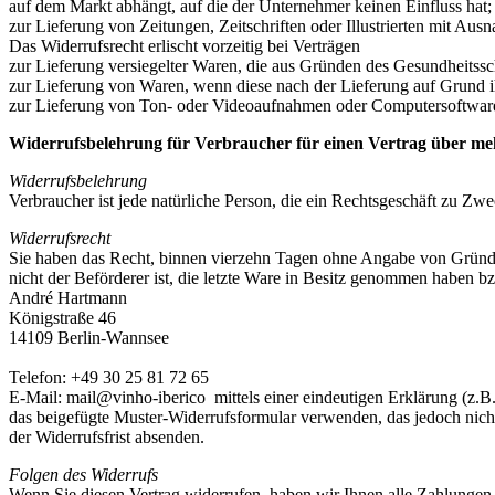
auf dem Markt abhängt, auf die der Unternehmer keinen Einfluss hat;
zur Lieferung von Zeitungen, Zeitschriften oder Illustrierten mit A
Das Widerrufsrecht erlischt vorzeitig bei Verträgen
zur Lieferung versiegelter Waren, die aus Gründen des Gesundheitssc
zur Lieferung von Waren, wenn diese nach der Lieferung auf Grund i
zur Lieferung von Ton- oder Videoaufnahmen oder Computersoftware i
Widerrufsbelehrung für Verbraucher für einen Vertrag über mehr
Widerrufsbelehrung
Verbraucher ist jede natürliche Person, die ein Rechtsgeschäft zu Zw
Widerrufsrecht
Sie haben das Recht, binnen vierzehn Tagen ohne Angabe von Gründen 
nicht der Beförderer ist, die letzte Ware in Besitz genommen haben 
André Hartmann
Königstraße 46
14109 Berlin-Wannsee
Telefon: +49 30 25 81 72 65
E-Mail: mail@vinho-iberico mittels einer eindeutigen Erklärung (z.B. 
das beigefügte Muster-Widerrufsformular verwenden, das jedoch nicht 
der Widerrufsfrist absenden.
Folgen des Widerrufs
Wenn Sie diesen Vertrag widerrufen, haben wir Ihnen alle Zahlungen, 