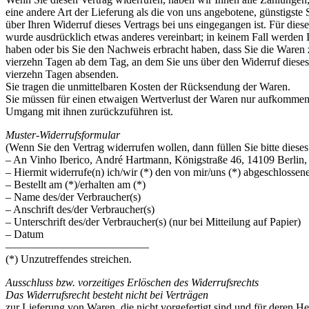
eine andere Art der Lieferung als die von uns angebotene, günstigst
über Ihren Widerruf dieses Vertrags bei uns eingegangen ist. Für die
wurde ausdrücklich etwas anderes vereinbart; in keinem Fall werden
haben oder bis Sie den Nachweis erbracht haben, dass Sie die Waren 
vierzehn Tagen ab dem Tag, an dem Sie uns über den Widerruf dieses 
vierzehn Tagen absenden.
Sie tragen die unmittelbaren Kosten der Rücksendung der Waren.
Sie müssen für einen etwaigen Wertverlust der Waren nur aufkommen,
Umgang mit ihnen zurückzuführen ist.
Muster-Widerrufsformular
(Wenn Sie den Vertrag widerrufen wollen, dann füllen Sie bitte diese
– An Vinho Iberico, André Hartmann, Königstraße 46, 14109 Berlin,
– Hiermit widerrufe(n) ich/wir (*) den von mir/uns (*) abgeschlossen
– Bestellt am (*)/erhalten am (*)
– Name des/der Verbraucher(s)
– Anschrift des/der Verbraucher(s)
– Unterschrift des/der Verbraucher(s) (nur bei Mitteilung auf Papier)
– Datum
—————————————
(*) Unzutreffendes streichen.
Ausschluss bzw. vorzeitiges Erlöschen des Widerrufsrechts
Das Widerrufsrecht besteht nicht bei Verträgen
zur Lieferung von Waren, die nicht vorgefertigt sind und für deren H