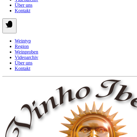
Über uns
Kontakt
Weintyp
Region
Weinproben
Videoarchiv
Über uns
Kontakt