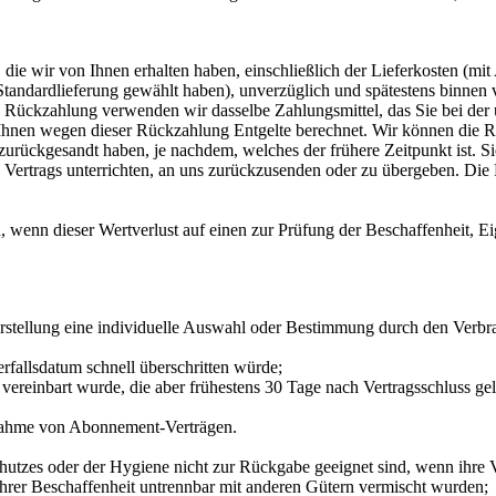
die wir von Ihnen erhalten haben, einschließlich der Lieferkosten (mit
e Standardlieferung gewählt haben), unverzüglich und spätestens binne
se Rückzahlung verwenden wir dasselbe Zahlungsmittel, das Sie bei der 
 Ihnen wegen dieser Rückzahlung Entgelte berechnet. Wir können die 
zurückgesandt haben, je nachdem, welches der frühere Zeitpunkt ist. S
Vertrags unterrichten, an uns zurückzusenden oder zu übergeben. Die F
 wenn dieser Wertverlust auf einen zur Prüfung der Beschaffenheit, 
erstellung eine individuelle Auswahl oder Bestimmung durch den Verbra
rfallsdatum schnell überschritten würde;
ss vereinbart wurde, die aber frühestens 30 Tage nach Vertragsschluss
usnahme von Abonnement-Verträgen.
hutzes oder der Hygiene nicht zur Rückgabe geeignet sind, wenn ihre V
hrer Beschaffenheit untrennbar mit anderen Gütern vermischt wurden;