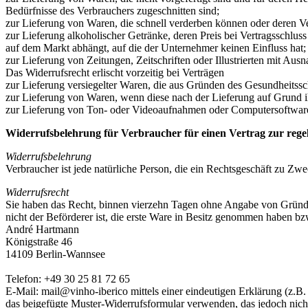
Bedürfnisse des Verbrauchers zugeschnitten sind;
zur Lieferung von Waren, die schnell verderben können oder deren Ve
zur Lieferung alkoholischer Getränke, deren Preis bei Vertragsschlu
auf dem Markt abhängt, auf die der Unternehmer keinen Einfluss hat;
zur Lieferung von Zeitungen, Zeitschriften oder Illustrierten mit A
Das Widerrufsrecht erlischt vorzeitig bei Verträgen
zur Lieferung versiegelter Waren, die aus Gründen des Gesundheitssc
zur Lieferung von Waren, wenn diese nach der Lieferung auf Grund i
zur Lieferung von Ton- oder Videoaufnahmen oder Computersoftware i
Widerrufsbelehrung für Verbraucher für einen Vertrag zur rege
Widerrufsbelehrung
Verbraucher ist jede natürliche Person, die ein Rechtsgeschäft zu Zw
Widerrufsrecht
Sie haben das Recht, binnen vierzehn Tagen ohne Angabe von Gründen 
nicht der Beförderer ist, die erste Ware in Besitz genommen haben b
André Hartmann
Königstraße 46
14109 Berlin-Wannsee
Telefon: +49 30 25 81 72 65
E-Mail: mail@vinho-iberico mittels einer eindeutigen Erklärung (z.B. 
das beigefügte Muster-Widerrufsformular verwenden, das jedoch nicht 