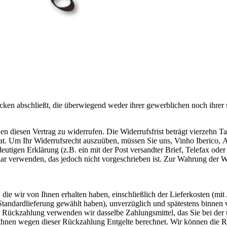
ecken abschließt, die überwiegend weder ihrer gewerblichen noch ihrer
diesen Vertrag zu widerrufen. Die Widerrufsfrist beträgt vierzehn Ta
hat. Um Ihr Widerrufsrecht auszuüben, müssen Sie uns, Vinho Iberico
ndeutigen Erklärung (z.B. ein mit der Post versandter Brief, Telefax ode
r verwenden, das jedoch nicht vorgeschrieben ist. Zur Wahrung der Wide
die wir von Ihnen erhalten haben, einschließlich der Lieferkosten (mit
e Standardlieferung gewählt haben), unverzüglich und spätestens binne
se Rückzahlung verwenden wir dasselbe Zahlungsmittel, das Sie bei der 
 Ihnen wegen dieser Rückzahlung Entgelte berechnet. Wir können die 