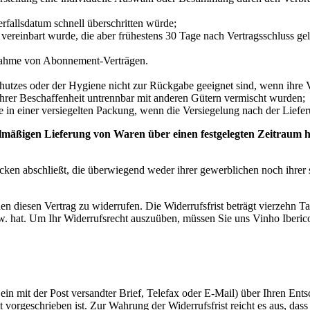
rfallsdatum schnell überschritten würde;
ss vereinbart wurde, die aber frühestens 30 Tage nach Vertragsschluss
usnahme von Abonnement-Verträgen.
hutzes oder der Hygiene nicht zur Rückgabe geeignet sind, wenn ihre V
hrer Beschaffenheit untrennbar mit anderen Gütern vermischt wurden;
n einer versiegelten Packung, wenn die Versiegelung nach der Liefer
lmäßigen Lieferung von Waren über einen festgelegten Zeitraum 
ecken abschließt, die überwiegend weder ihrer gewerblichen noch ihrer
diesen Vertrag zu widerrufen. Die Widerrufsfrist beträgt vierzehn Ta
zw. hat. Um Ihr Widerrufsrecht auszuüben, müssen Sie uns Vinho Iberic
ein mit der Post versandter Brief, Telefax oder E-Mail) über Ihren Ents
vorgeschrieben ist. Zur Wahrung der Widerrufsfrist reicht es aus, dass