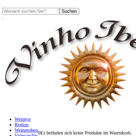
Springe
.
zum
Suchen
Inhalt
.
Weintyp
Region
Weinproben
0
Es befinden sich keine Produkte im Warenkorb.
Videoarchiv