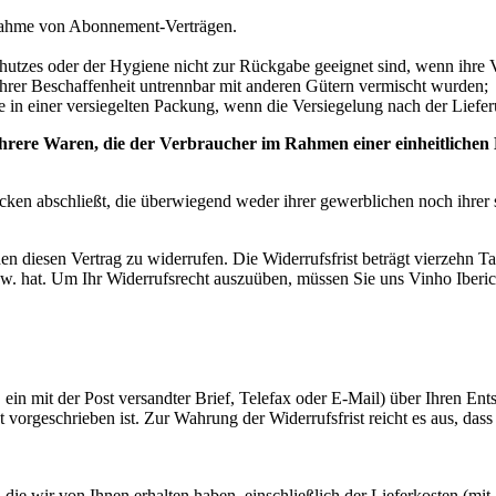
usnahme von Abonnement-Verträgen.
hutzes oder der Hygiene nicht zur Rückgabe geeignet sind, wenn ihre V
hrer Beschaffenheit untrennbar mit anderen Gütern vermischt wurden;
n einer versiegelten Packung, wenn die Versiegelung nach der Liefer
ere Waren, die der Verbraucher im Rahmen einer einheitlichen Bes
ecken abschließt, die überwiegend weder ihrer gewerblichen noch ihrer
diesen Vertrag zu widerrufen. Die Widerrufsfrist beträgt vierzehn Ta
bzw. hat. Um Ihr Widerrufsrecht auszuüben, müssen Sie uns Vinho Iberi
ein mit der Post versandter Brief, Telefax oder E-Mail) über Ihren Ent
vorgeschrieben ist. Zur Wahrung der Widerrufsfrist reicht es aus, dass
die wir von Ihnen erhalten haben, einschließlich der Lieferkosten (mit