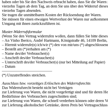
haben oder bis Sie den Nachweis erbracht haben, dass Sie die Waren 
vierzehn Tagen ab dem Tag, an dem Sie uns über den Widerruf dieses 
vierzehn Tagen absenden.
Sie tragen die unmittelbaren Kosten der Rücksendung der Waren.
Sie müssen für einen etwaigen Wertverlust der Waren nur aufkommen,
Umgang mit ihnen zurückzuführen ist.
Muster-Widerrufsformular
(Wenn Sie den Vertrag widerrufen wollen, dann füllen Sie bitte diese
– An Vinho Iberico, André Hartmann, Königstraße 46, 14109 Berlin,
– Hiermit widerrufe(n) ich/wir (*) den von mir/uns (*) abgeschlossen
– Bestellt am (*)/erhalten am (*)
– Name des/der Verbraucher(s)
– Anschrift des/der Verbraucher(s)
– Unterschrift des/der Verbraucher(s) (nur bei Mitteilung auf Papier)
– Datum
—————————————
(*) Unzutreffendes streichen.
Ausschluss bzw. vorzeitiges Erlöschen des Widerrufsrechts
Das Widerrufsrecht besteht nicht bei Verträgen
zur Lieferung von Waren, die nicht vorgefertigt sind und für deren H
Bedürfnisse des Verbrauchers zugeschnitten sind;
zur Lieferung von Waren, die schnell verderben können oder deren Ve
zur Lieferung alkoholischer Getränke, deren Preis bei Vertragsschlu