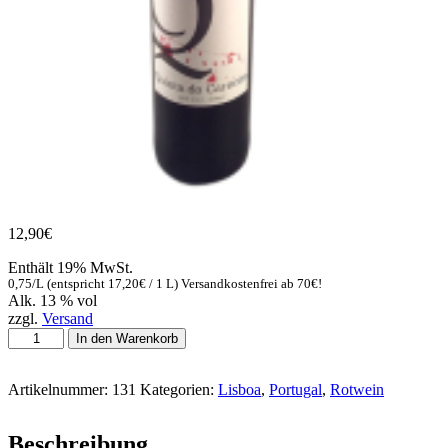
12,90
€
Enthält 19% MwSt.
0,75/L (entspricht
17,20
€
/ 1 L) Versandkostenfrei ab 70€!
Alk. 13 % vol
zzgl.
Versand
Quinta
In den Warenkorb
do
Carneiro
von
Artikelnummer:
131
Kategorien:
Lisboa
,
Portugal
,
Rotwein
Quinta
do
Beschreibung
Carneiro