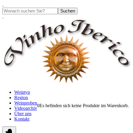
Springe
.
zum
Suchen
Inhalt
.
Weintyp
Region
Weinproben
0
Es befinden sich keine Produkte im Warenkorb.
Videoarchiv
Über uns
Kontakt