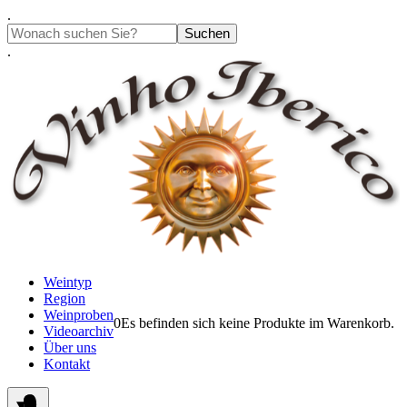
Springe
.
zum
Suchen
Inhalt
.
Weintyp
Region
Weinproben
0
Es befinden sich keine Produkte im Warenkorb.
Videoarchiv
Über uns
Kontakt