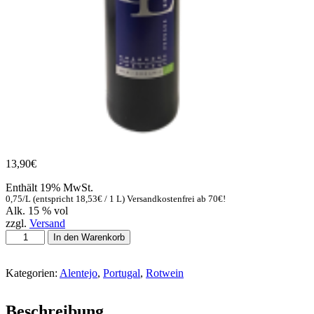
13,90
€
Enthält 19% MwSt.
0,75/L (entspricht
18,53
€
/ 1 L) Versandkostenfrei ab 70€!
Alk. 15 % vol
zzgl.
Versand
HDL
In den Warenkorb
Aragonez
von
Herdade
Kategorien:
Alentejo
,
Portugal
,
Rotwein
dos
Lagos
Beschreibung
Menge