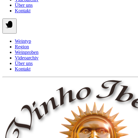
Über uns
Kontakt
Weintyp
Region
Weinproben
Videoarchiv
Über uns
Kontakt