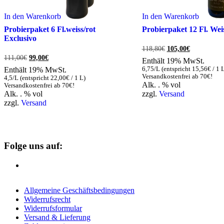
In den Warenkorb
In den Warenkorb
Probierpaket 6 Fl.weiss/rot
Probierpaket 12 Fl. Wei
Exclusivo
Ursprünglicher
Aktueller
118,80
€
105,00
€
Preis
Preis
Ursprünglicher
Aktueller
111,00
€
99,00
€
Enthält 19% MwSt.
war:
ist:
Preis
Preis
Enthält 19% MwSt.
6,75/L (entspricht
15,56
€
/ 1 
118,80€
105,00€.
war:
ist:
Versandkostenfrei ab 70€!
4,5/L (entspricht
22,00
€
/ 1 L)
111,00€
99,00€.
Alk. . % vol
Versandkostenfrei ab 70€!
Alk. . % vol
zzgl.
Versand
zzgl.
Versand
Folge uns auf:
Allgemeine Geschäftsbedingungen
Widerrufsrecht
Widerrufsformular
Versand & Lieferung