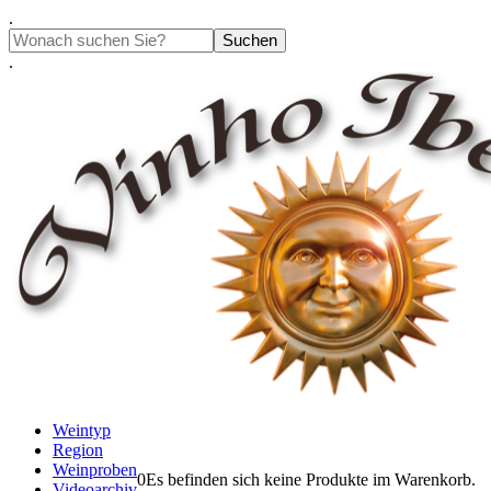
Springe
.
zum
Suchen
Inhalt
.
Weintyp
Region
Weinproben
0
Es befinden sich keine Produkte im Warenkorb.
Videoarchiv