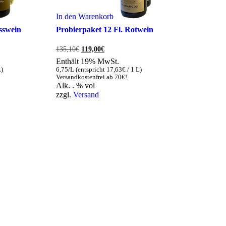
In den Warenkorb
sswein
Probierpaket 12 Fl. Rotwein
Ursprünglicher
Aktueller
135,10
€
119,00
€
Preis
Preis
Enthält 19% MwSt.
war:
ist:
L)
6,75/L (entspricht
17,63
€
/ 1 L)
135,10€
119,00€.
Versandkostenfrei ab 70€!
Alk. . % vol
zzgl.
Versand